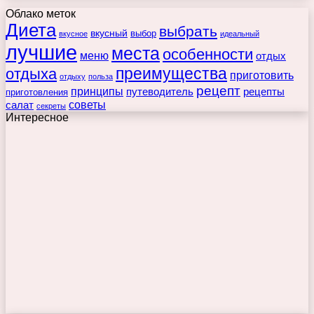
Облако меток
Диета
выбрать
вкусный
выбор
вкусное
идеальный
лучшие
места
особенности
меню
отдых
преимущества
отдыха
приготовить
отдыху
польза
рецепт
принципы
путеводитель
рецепты
приготовления
советы
салат
секреты
Интересное