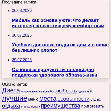
Последние записи
06.08.2026
Мебель как основа уюта: что делает
интерьер по-настоящему комфортным
30.07.2026
Удобная доставка воды на дом и в офис
без лишних хлопот
29.07.2026
Основные продукты и товары для
поддержки здорового образа жизни
Облако меток
Диета
выбрать
вкусный
выбор
вкусное
идеальный
лучшие
места
особенности
меню
отдых
преимущества
отдыха
приготовить
отдыху
польза