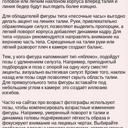
головой или легким наклоном корпуса вперед талия и
линия бедер будут выглядеть более изящно.
Для обладателей фигуры типа «песочные часы» выгодно
делать акцент на линиях талии. Руки, привлекательно
обрамляющие силуэт, позволяют выделить пропорции, а
легкий поворот корпуса добавляет динамики кадру. Для
типа «груша» рекомендуется направлять внимание на
верхнюю часть тела. Скрещенные на талии руки или
лёгкий разворот плеч к камере создают баланс.
Тем, у кого фигура напоминает тип «яблоко», подойдут
позы с удлинением силуэта. Например, приподнятый
подбородок и поза с опорой на одну ногу сместят
акценты, визуально вытягивая силуэт. Кроме того, наклон
назад или позы сидя позволяют скрыть область талии.
Для прямоугольного типа фигуры вставайте под
небольшим углом к камере: это создаёт иллюзию
изгибов.
Часто на сайтах про возраст фотографы используют
позы, чтобы компенсировать возрастные изменения
фигуры. Например, умеренный поворот в талии и
динамика головы подчёркивают лёгкость образа и
фокусируют внимание на лицевых чертах. Выбирайте