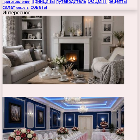
рецепт
принципы
путеводитель
рецепты
приготовления
советы
салат
секреты
Интересное