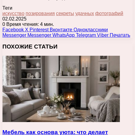
Теги
искусство
позирования
секреты
удачных
фотографий
02.02.2025
0
Время чтения: 4 мин.
Facebook
X
Pinterest
Вконтакте
Одноклассники
Messenger
Messenger
WhatsApp
Telegram
Viber
Печатать
ПОХОЖИЕ СТАТЬИ
Мебель как основа уюта: что делает