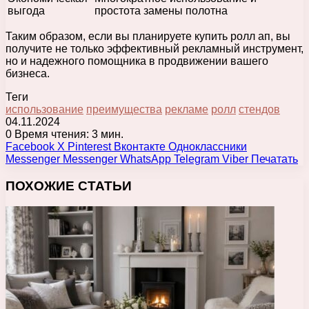
выгода
простота замены полотна
Таким образом, если вы планируете купить ролл ап, вы
получите не только эффективный рекламный инструмент,
но и надежного помощника в продвижении вашего
бизнеса.
Теги
использование
преимущества
рекламе
ролл
стендов
04.11.2024
0
Время чтения: 3 мин.
Facebook
X
Pinterest
Вконтакте
Одноклассники
Messenger
Messenger
WhatsApp
Telegram
Viber
Печатать
ПОХОЖИЕ СТАТЬИ