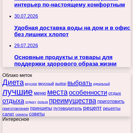
интерьер по-настоящему комфортным
30.07.2026
Удобная доставка воды на дом и в офис
без лишних хлопот
29.07.2026
Основные продукты и товары для
поддержки здорового образа жизни
Облако меток
Диета
выбрать
вкусный
выбор
вкусное
идеальный
лучшие
места
особенности
меню
отдых
преимущества
отдыха
приготовить
отдыху
польза
рецепт
принципы
путеводитель
рецепты
приготовления
советы
салат
секреты
Интересное