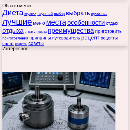
Облако меток
Диета
выбрать
вкусный
выбор
вкусное
идеальный
лучшие
места
особенности
меню
отдых
преимущества
отдыха
приготовить
отдыху
польза
рецепт
принципы
путеводитель
рецепты
приготовления
советы
салат
секреты
Интересное