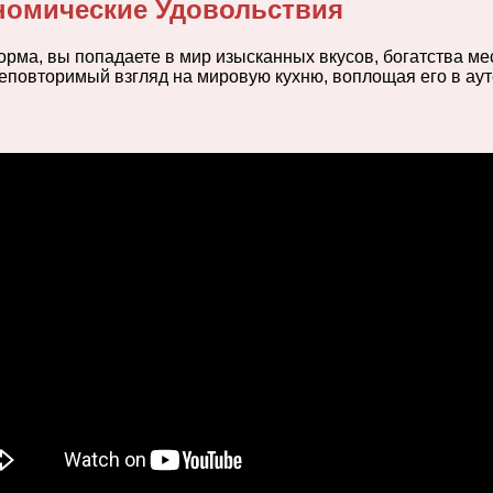
номические Удовольствия
ма, вы попадаете в мир изысканных вкусов, богатства ме
неповторимый взгляд на мировую кухню, воплощая его в а