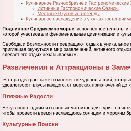
Кулинарное Разнообразие и Гастрономические
Истинные Гастрономические Оазисы
Местные Вкусовые Легенды
Кулинарное наслаждение в уголках гостеприи
Подлинное Средиземноморье
, исполненное теплоты и 
которой участвовали феноменальные цивилизации и культ
Свобода и Возможности превращают отдых в уникальное п
приглашая окунуться в мир развлечений, активного отдыха
сделает его отдых незабываемым.
Развлечения и Аттракционы в Заме
Этот раздел расскажет о множестве удовольствий, которы
удовлетворят вкусы каждого, от морских приключений до 
Пляжные Радости
Безусловно, одним из главных магнитов для туристов явл
чтобы провести время наслаждаясь солнцем и морским бри
Культурные Поиски