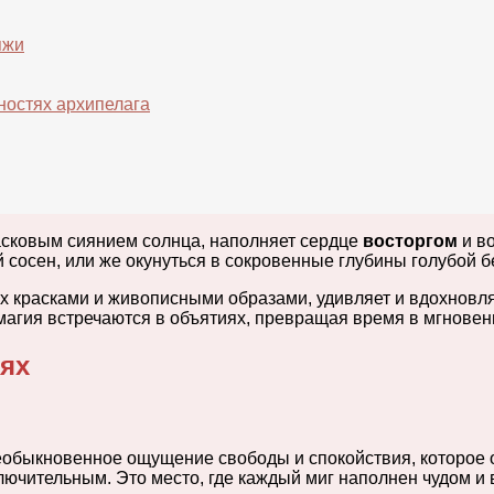
яжи
ностях архипелага
асковым сиянием солнца, наполняет сердце
восторгом
и во
 сосен, или же окунуться в сокровенные глубины голубой 
 красками и живописными образами, удивляет и вдохновля
 магия встречаются в объятиях, превращая время в мгновен
лях
необыкновенное ощущение свободы и спокойствия, которое 
лючительным. Это место, где каждый миг наполнен чудом и