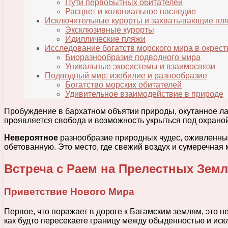
Пути первобытных обитателей
Расцвет и колониальное наследие
Исключительные курорты и захватывающие пл
Эксклюзивные курорты
Идиллические пляжи
Исследование богатств морского мира в окрест
Биоразнообразие подводного мира
Уникальные экосистемы и взаимосвязи
Подводный мир: изобилие и разнообразие
Богатство морских обитателей
Удивительное взаимодействие в природе
Пробуждение в бархатном объятии природы, окутанное л
проявляется свобода и возможность укрыться под охраной
Невероятное
разнообразие природных чудес, оживленных
обетованную. Это место, где свежий воздух и сумеречная
Встреча с Раем на Прелестных Зем
Приветствие Нового Мира
Первое, что поражает в дороге к Багамским землям, это 
как будто пересекаете границу между обыденностью и иск