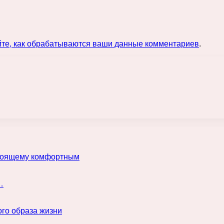
йте, как обрабатываются ваши данные комментариев
.
астоящему комфортным
…
го образа жизни