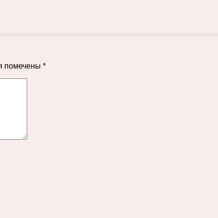
я помечены
*