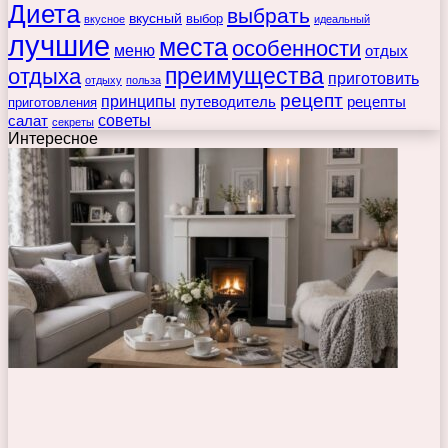
Диета
выбрать
вкусный
выбор
вкусное
идеальный
лучшие
места
особенности
меню
отдых
преимущества
отдыха
приготовить
отдыху
польза
рецепт
принципы
путеводитель
рецепты
приготовления
советы
салат
секреты
Интересное