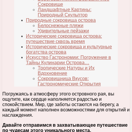
Сокровище
Ландшафтные Картины:
Природный Скульптор
Природные сокровища острова
Белоснежные пляжи
Удивительные пейзажи
Исторические сокровища острова:
путешествие сквозь время
Исторические сокровища и культурные
богатства острова
Искусство Гастрономии: Погружение в
Тайны Кулинарии Острова…
Тропические Натуры и Их
Вдохновение
Сокровищница Вкусов:
Гастрономические Открытия
Погружаясь в атмосферу этого островного рая, вы
ощутите, как сердце наполняется радостью и
спокойствием. Мир, где заботы остаются на берегу, а
каждый момент наполнен возможностями для открытий и
наслаждения.
Давайте отправимся в захватывающее путешествие
по чудесам этого уникального места.