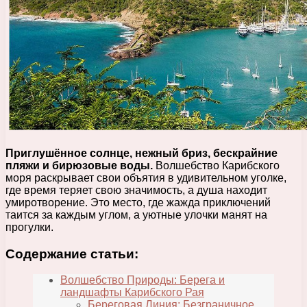
Приглушённое солнце, нежный бриз, бескрайние
пляжи и бирюзовые воды.
Волшебство Карибского
моря раскрывает свои объятия в удивительном уголке,
где время теряет свою значимость, а душа находит
умиротворение. Это место, где жажда приключений
таится за каждым углом, а уютные улочки манят на
прогулки.
Содержание статьи:
Волшебство Природы: Берега и
ландшафты Карибского Рая
Береговая Линия: Безграничное