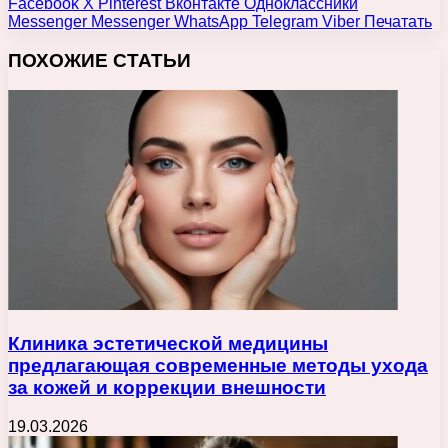
Facebook
X
Pinterest
Вконтакте
Одноклассники
Messenger
Messenger
WhatsApp
Telegram
Viber
Печатать
ПОХОЖИЕ СТАТЬИ
Клиника эстетической медицины
предлагающая современные методы ухода
за кожей и коррекции внешности
19.03.2026