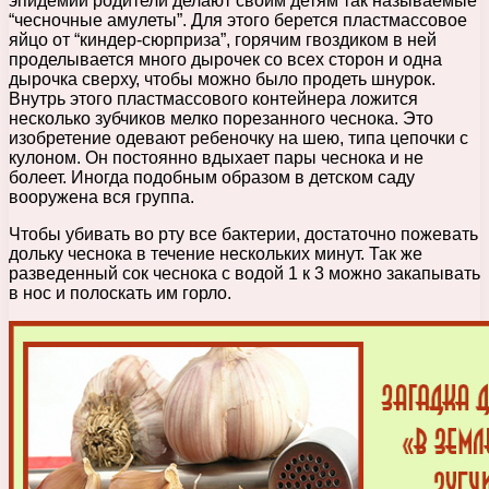
эпидемии родители делают своим детям так называемые
“чесночные амулеты”. Для этого берется пластмассовое
яйцо от “киндер-сюрприза”, горячим гвоздиком в ней
проделывается много дырочек со всех сторон и одна
дырочка сверху, чтобы можно было продеть шнурок.
Внутрь этого пластмассового контейнера ложится
несколько зубчиков мелко порезанного чеснока. Это
изобретение одевают ребеночку на шею, типа цепочки с
кулоном. Он постоянно вдыхает пары чеснока и не
болеет. Иногда подобным образом в детском саду
вооружена вся группа.
Чтобы убивать во рту все бактерии, достаточно пожевать
дольку чеснока в течение нескольких минут. Так же
разведенный сок чеснока с водой 1 к 3 можно закапывать
в нос и полоскать им горло.