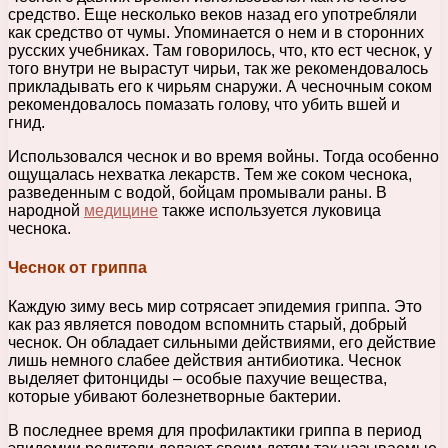
средство. Еще несколько веков назад его употребляли
как средство от чумы. Упоминается о нем и в сторонних
русских учебниках. Там говорилось, что, кто ест чеснок, у
того внутри не вырастут чирьи, так же рекомендовалось
прикладывать его к чирьям снаружи. А чесночным соком
рекомендовалось помазать голову, что убить вшей и
гнид.
Использовался чеснок и во время войны. Тогда особенно
ощущалась нехватка лекарств. Тем же соком чеснока,
разведенным с водой, бойцам промывали раны. В
народной
медицине
также используется луковица
чеснока.
Чеснок от гриппа
Каждую зиму весь мир сотрясает эпидемия гриппа. Это
как раз является поводом вспомнить старый, добрый
чеснок. Он обладает сильными действиями, его действие
лишь немного слабее действия антибиотика. Чеснок
выделяет фитонциды – особые пахучие вещества,
которые убивают болезнетворные бактерии.
В последнее время для профилактики гриппа в период