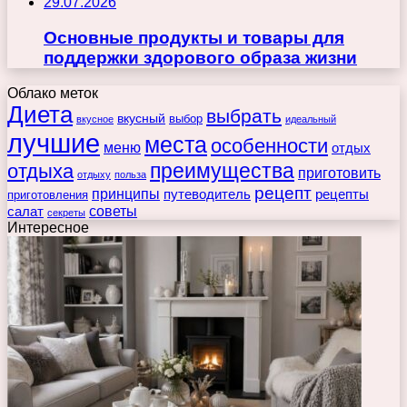
29.07.2026
Основные продукты и товары для
поддержки здорового образа жизни
Облако меток
Диета
выбрать
вкусный
выбор
вкусное
идеальный
лучшие
места
особенности
меню
отдых
преимущества
отдыха
приготовить
отдыху
польза
рецепт
принципы
путеводитель
рецепты
приготовления
советы
салат
секреты
Интересное