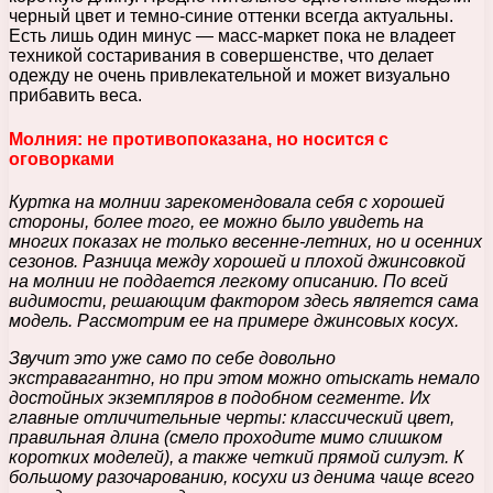
черный цвет и темно-синие оттенки всегда актуальны.
Есть лишь один минус — масс-маркет пока не владеет
техникой состаривания в совершенстве, что делает
одежду не очень привлекательной и может визуально
прибавить веса.
Молния: не противопоказана, но носится с
оговорками
Куртка на молнии зарекомендовала себя с хорошей
стороны, более того, ее можно было увидеть на
многих показах не только весенне-летних, но и осенних
сезонов. Разница между хорошей и плохой джинсовкой
на молнии не поддается легкому описанию. По всей
видимости, решающим фактором здесь является сама
модель. Рассмотрим ее на примере джинсовых косух.
Звучит это уже само по себе довольно
экстравагантно, но при этом можно отыскать немало
достойных экземпляров в подобном сегменте. Их
главные отличительные черты: классический цвет,
правильная длина (смело проходите мимо слишком
коротких моделей), а также четкий прямой силуэт. К
большому разочарованию, косухи из денима чаще всего