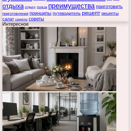
преимущества
отдыха
приготовить
отдыху
польза
рецепт
принципы
путеводитель
рецепты
приготовления
советы
салат
секреты
Интересное