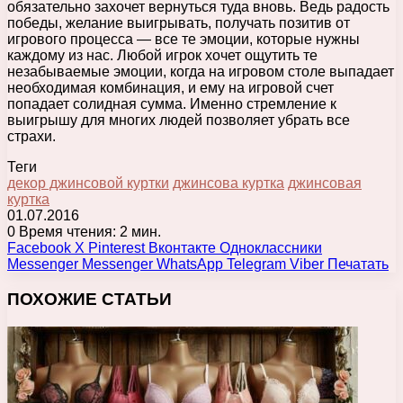
обязательно захочет вернуться туда вновь. Ведь радость
победы, желание выигрывать, получать позитив от
игрового процесса — все те эмоции, которые нужны
каждому из нас. Любой игрок хочет ощутить те
незабываемые эмоции, когда на игровом столе выпадает
необходимая комбинация, и ему на игровой счет
попадает солидная сумма. Именно стремление к
выигрышу для многих людей позволяет убрать все
страхи.
Теги
декор джинсовой куртки
джинсова куртка
джинсовая
куртка
01.07.2016
0
Время чтения: 2 мин.
Facebook
X
Pinterest
Вконтакте
Одноклассники
Messenger
Messenger
WhatsApp
Telegram
Viber
Печатать
ПОХОЖИЕ СТАТЬИ