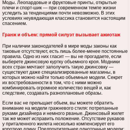
Моды. Леопардовые и фруктовые принты, открытые
плечи и спорт-шик — при современном темпе жизни
уследить за тенденциями почти невозможно.
В этих
условиях неувядающая классика становится настоящим
спасением.
Гранж и объем: прямой силуэт вызывает ажиотаж
При наличии законодателей в мире моды законы как
таковые отсутствуют, есть лишь более-менее постоянные
правила. Одно из них гласит — вы не прогадаете, если
выберете джинсовую куртку объемного кроя. Модники
всех стран мечтают заполучить такую джинсовку —
существуют даже специализированные магазины, в
которых можно найти только объемные модели. Секрет
их востребованности в том, что с ними можно
комбинировать огромное количество вещей и, как
следствие, создавать разноплановые образы.
Если вас не прельщает объем, вы можете обратить
внимание на модели гражневого стиля: потрепанные
руками дизайнера и немного рваные. Джинсовый жилет
так же может исправить положение. Отсутствие рукавов
у приталенного жилета несколько компенсирует его
короткую длину. Предпочтительнее однотонные модели: