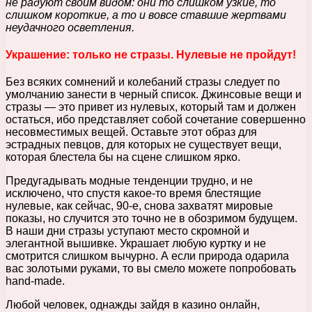
не радуют своим видом: они то слишком узкие, то
слишком короткие, а то и вовсе ставшие жертвами
неудачного осветления.
Украшение: только не стразы. Нулевые не пройдут!
Без всяких сомнений и колебаний стразы следует по
умолчанию занести в черный список. Джинсовые вещи и
стразы — это привет из нулевых, который там и должен
остаться, ибо представляет собой сочетание совершенно
несовместимых вещей. Оставьте этот образ для
эстрадных певцов, для которых не существует вещи,
которая блестела бы на сцене слишком ярко.
Предугадывать модные тенденции трудно, и не
исключено, что спустя какое-то время блестящие
нулевые, как сейчас, 90-е, снова захватят мировые
показы, но случится это точно не в обозримом будущем.
В наши дни стразы уступают место скромной и
элегантной вышивке. Украшает любую куртку и не
смотрится слишком вычурно. А если природа одарила
вас золотыми руками, то вы смело можете попробовать
hand-made.
Любой человек, однажды зайдя в казино онлайн,