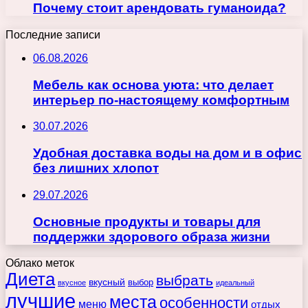
Почему стоит арендовать гуманоида?
Последние записи
06.08.2026
Мебель как основа уюта: что делает
интерьер по-настоящему комфортным
30.07.2026
Удобная доставка воды на дом и в офис
без лишних хлопот
29.07.2026
Основные продукты и товары для
поддержки здорового образа жизни
Облако меток
Диета
выбрать
вкусный
выбор
вкусное
идеальный
лучшие
места
особенности
меню
отдых