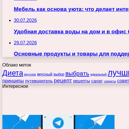
Мебель как основа уюта: что делает ин
30.07.2026
Удобная доставка воды на дом и в офис
29.07.2026
Основные продукты и товары для поддер
Облако меток
лучш
Диета
выбрать
вкусный
выбор
вкусное
идеальный
рецепт
принципы
путеводитель
рецепты
сове
салат
секреты
Интересное