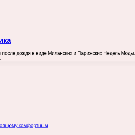
ика
 после дождя в виде Миланских и Парижских Недель Моды
ть…
астоящему комфортным