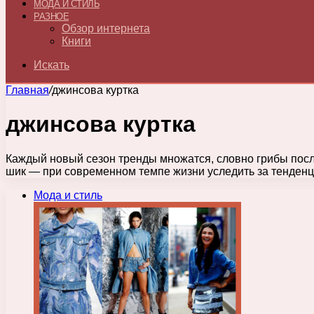
МОДА И СТИЛЬ
РАЗНОЕ
Обзор интернета
Книги
Искать
Главная
/
джинсова куртка
джинсова куртка
Каждый новый сезон тренды множатся, словно грибы посл
шик — при современном темпе жизни уследить за тенден
Мода и стиль