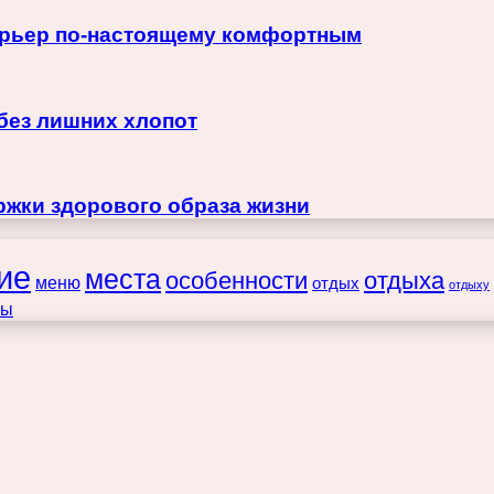
терьер по-настоящему комфортным
 без лишних хлопот
жки здорового образа жизни
ие
места
особенности
отдыха
меню
отдых
отдыху
ты