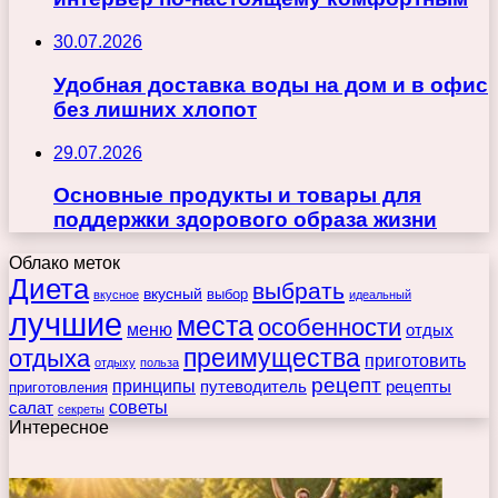
30.07.2026
Удобная доставка воды на дом и в офис
без лишних хлопот
29.07.2026
Основные продукты и товары для
поддержки здорового образа жизни
Облако меток
Диета
выбрать
вкусный
выбор
вкусное
идеальный
лучшие
места
особенности
меню
отдых
преимущества
отдыха
приготовить
отдыху
польза
рецепт
принципы
путеводитель
рецепты
приготовления
советы
салат
секреты
Интересное