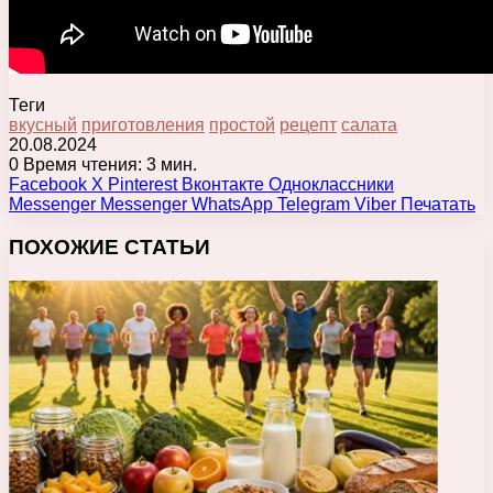
Теги
вкусный
приготовления
простой
рецепт
салата
20.08.2024
0
Время чтения: 3 мин.
Facebook
X
Pinterest
Вконтакте
Одноклассники
Messenger
Messenger
WhatsApp
Telegram
Viber
Печатать
ПОХОЖИЕ СТАТЬИ