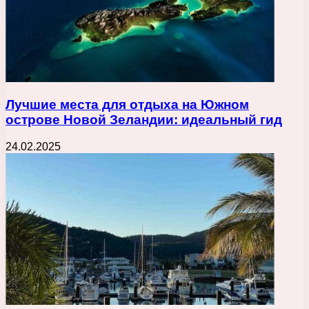
Лучшие места для отдыха на Южном
острове Новой Зеландии: идеальный гид
24.02.2025