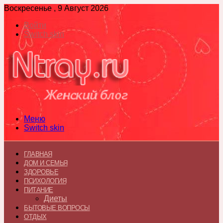
Воскресенье , 9 Август 2026
Войти
Switch skin
Меню
Switch skin
ГЛАВНАЯ
ДОМ И СЕМЬЯ
ЗДОРОВЬЕ
ПСИХОЛОГИЯ
ПИТАНИЕ
Диеты
БЫТОВЫЕ ВОПРОСЫ
ОТДЫХ