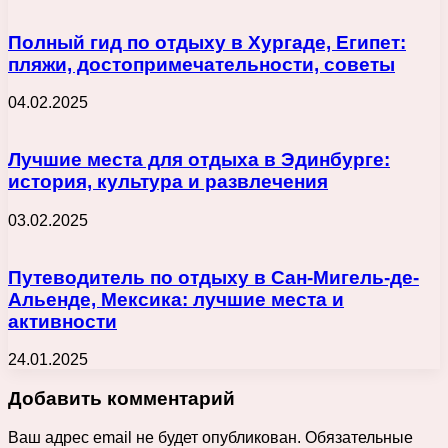
Полный гид по отдыху в Хургаде, Египет:
пляжи, достопримечательности, советы
04.02.2025
Лучшие места для отдыха в Эдинбурге:
история, культура и развлечения
03.02.2025
Путеводитель по отдыху в Сан-Мигель-де-
Альенде, Мексика: лучшие места и
активности
24.01.2025
Добавить комментарий
Ваш адрес email не будет опубликован.
Обязательные