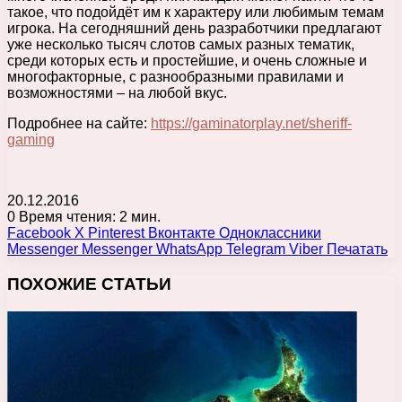
такое, что подойдёт им к характеру или любимым темам
игрока. На сегодняшний день разработчики предлагают
уже несколько тысяч слотов самых разных тематик,
среди которых есть и простейшие, и очень сложные и
многофакторные, с разнообразными правилами и
возможностями – на любой вкус.
Подробнее на сайте:
https://gaminatorplay.net/sheriff-
gaming
20.12.2016
0
Время чтения: 2 мин.
Facebook
X
Pinterest
Вконтакте
Одноклассники
Messenger
Messenger
WhatsApp
Telegram
Viber
Печатать
ПОХОЖИЕ СТАТЬИ