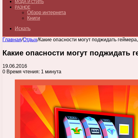
МОДА И СТИЛЬ
РАЗНОЕ
Обзор интернета
Книги
Искать
Главная
/
Отдых
/
Какие опасности могут поджидать геймер
Какие опасности могут поджидать 
19.06.2016
0
Время чтения: 1 минута