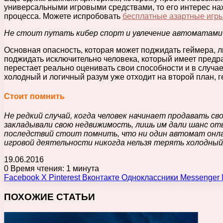
универсальными игровыми средствами, то его интерес нах
процесса. Можете испробовать
бесплатные азартные игры 
Не стоит путать кибер спорт и увлечение автоматами о
Основная опасность, которая может поджидать геймера, л
поджидать исключительно человека, который имеет предрас
перестает реально оценивать свои способности и в случае 
холодный и логичный разум уже отходит на второй план, г
Стоит помнить
Не редкий случай, когда человек начинает продавать с
закладывали свою недвижимость, лишь им дали шанс от
последствий стоит помнить, что ни один автомат онлай
игровой деятельности никогда нельзя терять холодный
19.06.2016
0
Время чтения: 1 минута
Facebook
X
Pinterest
Вконтакте
Одноклассники
Messenger
ПОХОЖИЕ СТАТЬИ