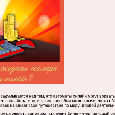
о задумывается над тем, что автоматы онлайн могут ворват
реты онлайн казино, и каким способом можно вычислить со
ловек начинает свое путешествие по миру игровой деятельн
о не уделить внимание, это азарт. Когда потенциальный и