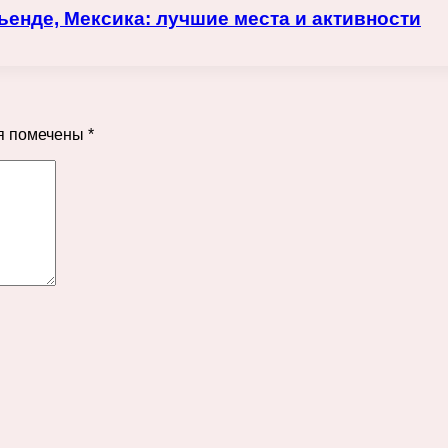
ьенде, Мексика: лучшие места и активности
я помечены
*