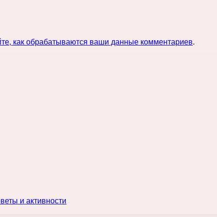
йте, как обрабатываются ваши данные комментариев
.
оветы и активности