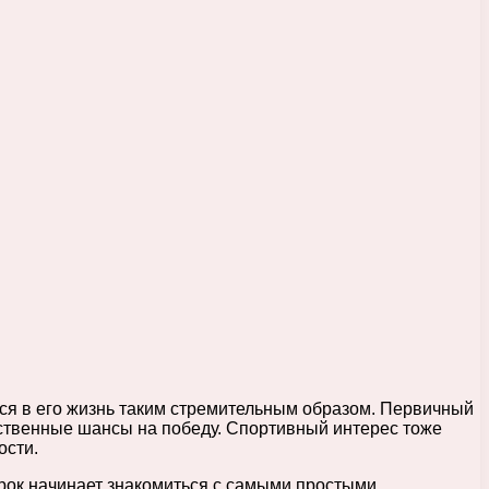
ься в его жизнь таким стремительным образом.
Первичный
бственные шансы на победу. Спортивный интерес тоже
ости.
грок начинает знакомиться с самыми простыми