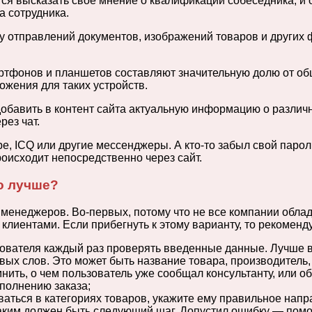
ся высказать свое мнение о квалификации собеседника, и 
 сотрудника.
у отправлений документов, изображений товаров и других 
тфонов и планшетов составляют значительную долю от общ
ожения для таких устройств.
обавить в контент сайта актуальную информацию о различн
рез чат.
e, ICQ или другие мессенджеры. А кто-то забыл свой парол
оисходит непосредственно через сайт.
то лучше?
 менеджеров. Во-первых, потому что не все компании обла
клиентами. Если прибегнуть к этому варианту, то рекомен
ователя каждый раз проверять введенные данные. Лучше в
ых слов. Это может быть название товара, производитель, 
нить, о чем пользователь уже сообщал консультанту, или о
полнению заказа;
ваться в категориях товаров, укажите ему правильное нап
каким должен быть следующий шаг. Допустил ошибку — пом