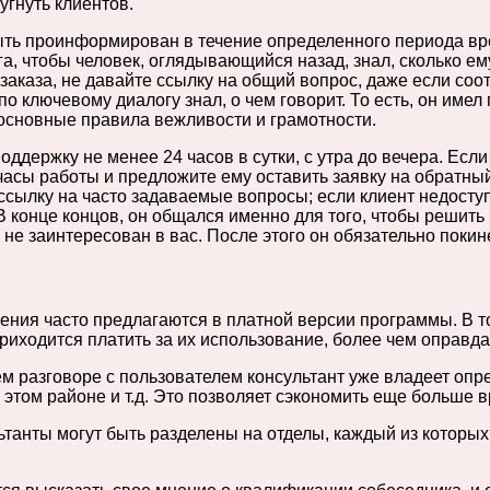
гнуть клиентов.
ть проинформирован в течение определенного периода врем
га, чтобы человек, оглядывающийся назад, знал, сколько е
заказа, не давайте ссылку на общий вопрос, даже если соо
о ключевому диалогу знал, о чем говорит. То есть, он име
л основные правила вежливости и грамотности.
ддержку не менее 24 часов в сутки, с утра до вечера. Если
часы работы и предложите ему оставить заявку на обратны
 ссылку на часто задаваемые вопросы; если клиент недосту
В конце концов, он общался именно для того, чтобы решить
 не заинтересован в вас. После этого он обязательно покине
ения часто предлагаются в платной версии программы. В 
риходится платить за их использование, более чем оправ
разговоре с пользователем консультант уже владеет опред
в этом районе и т.д. Это позволяет сэкономить еще больше
танты могут быть разделены на отделы, каждый из которых