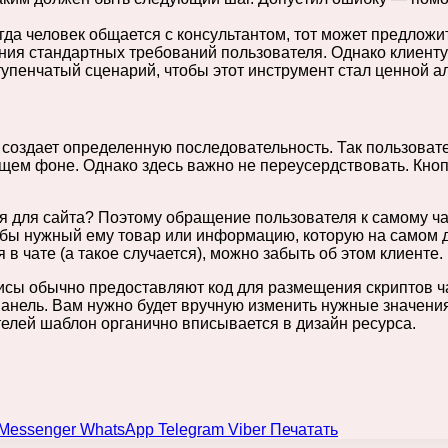
гда человек общается с консультантом, тот может предлож
ия стандартных требований пользователя. Однако клиенту 
упенчатый сценарий, чтобы этот инструмент стал ценной а
создает определенную последовательность. Так пользовател
бщем фоне. Однако здесь важно не переусердствовать. Кно
я для сайта? Поэтому обращение пользователя к самому чат
бы нужный ему товар или информацию, которую на самом де
в чате (а такое случается), можно забыть об этом клиенте.
исы обычно предоставляют код для размещения скриптов ча
анель. Вам нужно будет вручную изменить нужные значения
елей шаблон органично вписывается в дизайн ресурса.
Messenger
WhatsApp
Telegram
Viber
Печатать