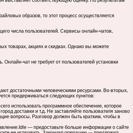
он выставляет соответствующую оценку. По результатам
файловых образов, то этот процесс осуществляется
его числа пользователей. Сервисы онлайн-чатов,
ых товарах, акциях и скидках. Однако вы можете
ь. Онлайн-чат не требует от пользователей установки
дают достаточными человеческими ресурсами. Во-вторых,
дуется придерживаться следующих пунктов:
сего использовать программное обеспечение, которое
город доставки и т.д. Не заставляйте пользователя заново
бщие вопросы. Разговор должен быть кратким, чтобы в
равление.Idle — предоставьте больше информации о сайте
огите ее исправить. Закончил операцию — предложил