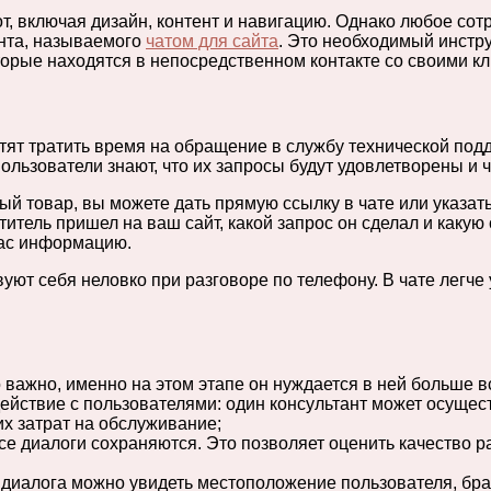
от, включая дизайн, контент и навигацию. Однако любое со
ента, называемого
чатом для сайта
. Это необходимый инстру
торые находятся в непосредственном контакте со своими к
ят тратить время на обращение в службу технической под
льзователи знают, что их запросы будут удовлетворены и ч
ый товар, вы можете дать прямую ссылку в чате или указат
етитель пришел на ваш сайт, какой запрос он сделал и каку
ас информацию.
т себя неловко при разговоре по телефону. В чате легче у
 важно, именно на этом этапе он нуждается в ней больше в
действие с пользователями: один консультант может осуще
их затрат на обслуживание;
се диалоги сохраняются. Это позволяет оценить качество 
 диалога можно увидеть местоположение пользователя, бра