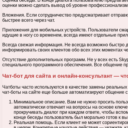
Оценка беседы. В конце диалога пользователю предлагает
оценки можно сделать вывод об уровне профессионализма
Вложения. Если сотрудничество предусматривает отправк
быстрее всего через чат.
Приложения для мобильных устройств. Пользователи смар
идущие в ногу со временем, всегда имеют отдельные прил
Всегда свежая информация. Не всегда возможно быстро д
информировать своих клиентов обо всех этих моментах че
Отсутствие дополнительных программ. Не у всех есть Skyp
специального программного обеспечения. Все общение пр
Чат-бот для сайта и онлайн-консультант — ч
Чатботы часто используются в качестве замены реальных
чат-боты на сайте еще больше автоматизируют общение с 
Минимальное описание. Вам не нужно просить польз
автоматически отвечает на вопросы на основе ключев
прокручивать диалог при каждом ответе, чтобы вспом
конце беседы пользователь был морально готов к вы
Реальная помощь. Если клиент не может сориентиро
в целом. Конкретные начатые действия — укажите, 