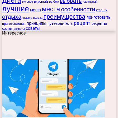
Диета
выбрать
вкусный
выбор
вкусное
идеальный
лучшие
места
особенности
меню
отдых
преимущества
отдыха
приготовить
отдыху
польза
рецепт
принципы
путеводитель
рецепты
приготовления
советы
салат
секреты
Интересное