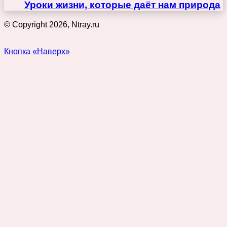
Уроки жизни, которые даёт нам природа
© Copyright 2026, Ntray.ru
Кнопка «Наверх»