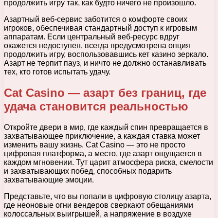
продолжить игру так, как будто ничего не произошло.
Азартный веб-сервис заботится о комфорте своих
игроков, обеспечивая стандартный доступ к игровым
аппаратам. Если центральный веб-ресурс вдруг
окажется недоступен, всегда предусмотрена опция
продолжить игру, воспользовавшись кет казино зеркало.
Азарт не терпит пауз, и ничто не должно останавливать
тех, кто готов испытать удачу.
Cat Casino — азарт без границ, где
удача становится реальностью
Откройте двери в мир, где каждый спин превращается в
захватывающее приключение, а каждая ставка может
изменить вашу жизнь. Cat Casino — это не просто
цифровая платформа, а место, где азарт ощущается в
каждом мгновении. Тут царит атмосфера риска, смелости
и захватывающих побед, способных подарить
захватывающие эмоции.
Представьте, что вы попали в цифровую столицу азарта,
где неоновые огни вендеров сверкают обещаниями
колоссальных выигрышей, а напряжение в воздухе