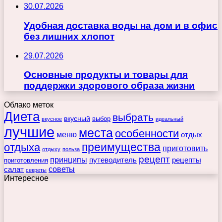
30.07.2026
Удобная доставка воды на дом и в офис
без лишних хлопот
29.07.2026
Основные продукты и товары для
поддержки здорового образа жизни
Облако меток
Диета
выбрать
вкусный
выбор
вкусное
идеальный
лучшие
места
особенности
меню
отдых
преимущества
отдыха
приготовить
отдыху
польза
рецепт
принципы
путеводитель
рецепты
приготовления
советы
салат
секреты
Интересное