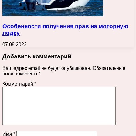
Особенности получения прав на моторную
лодку
07.08.2022
Добавить комментарий
Ваш адрес email не будет опубликован.
Обязательные
поля помечены
*
Комментарий
*
Имя
*