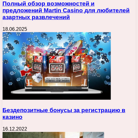
Полный обзор возможностей и
предложений Martin Casino для любителей
азартных развлечений
18.06.2025
Бездепозитные бонусы за регистрацию в
казино
16.12.2022