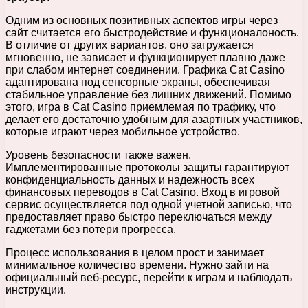
Одним из основных позитивных аспектов игры через
сайт считается его быстродействие и функционалоность.
В отличие от других вариантов, оно загружается
мгновенно, не зависает и функционирует плавно даже
при слабом интернет соединении. Графика Cat Casino
адаптирована под сенсорные экраны, обеспечивая
стабильное управление без лишних движений. Помимо
этого, игра в Cat Casino приемлемая по трафику, что
делает его достаточно удобным для азартных участников,
которые играют через мобильное устройство.
Уровень безопасности также важен.
Имплементированные протоколы защиты гарантируют
конфиденциальность данных и надежность всех
финансовых переводов в Cat Casino. Вход в игровой
сервис осуществляется под одной учетной записью, что
предоставляет право быстро переключаться между
гаджетами без потери прогресса.
Процесс использования в целом прост и занимает
минимальное количество времени. Нужно зайти на
официальный веб-ресурс, перейти к играм и наблюдать
инструкции.