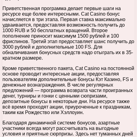
Приветственная программа делает первые шаги на
ресурсе еще более интересными. Cat Casino бонус
начисляется в три этапа. Первая ставка максимально
удваивается, предоставляя возможность получить до
1000 RUB и 50 бесплатных вращений. Второе
пополнение приносит максимум 1500 рублей и 100
фриспинов. Третий этап предоставляет шанс получить до
3000 рублей и дополнительные 100 FS. Для
обналичивания бонусных средств надо отыграть их в 35-
кратном размере.
Кроме приветственного пакета, Cat Casino на постоянной
основе проводит интересные акции, предоставляя
пользователям дополнительные бонусы Кэт Казино, FS и
денежные вознаграждения. В числе регулярных
предложений — программа возврата части проигранных
денег, турниры и гонки с ценными сюпризами,
депозитные бонусы в некоторые дни. На ресурсе также
всё время проходят акции, приуроченные к праздникам,
таким как Рождество или Хэллоуин.
Благодаря динамичной системе бонусов, азартные
участники всегда могут рассчитывать на выгодные
условия и приятные сюрпризы. Здесь нет туманных дней