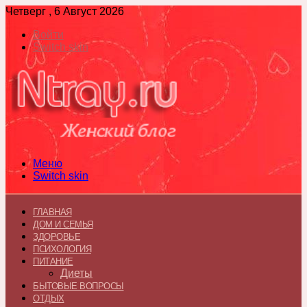
Четверг , 6 Август 2026
Войти
Switch skin
Меню
Switch skin
ГЛАВНАЯ
ДОМ И СЕМЬЯ
ЗДОРОВЬЕ
ПСИХОЛОГИЯ
ПИТАНИЕ
Диеты
БЫТОВЫЕ ВОПРОСЫ
ОТДЫХ