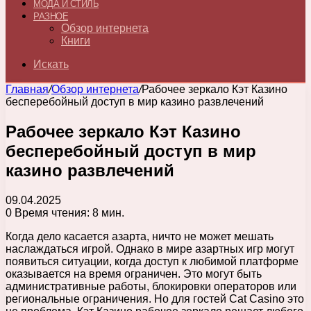
МОДА И СТИЛЬ
РАЗНОЕ
Обзор интернета
Книги
Искать
Главная
/
Обзор интернета
/
Рабочее зеркало Кэт Казино
бесперебойный доступ в мир казино развлечений
Рабочее зеркало Кэт Казино
бесперебойный доступ в мир
казино развлечений
09.04.2025
0
Время чтения: 8 мин.
Когда дело касается азарта, ничто не может мешать
наслаждаться игрой. Однако в мире азартных игр могут
появиться ситуации, когда доступ к любимой платформе
оказывается на время ограничен. Это могут быть
административные работы, блокировки операторов или
региональные ограничения. Но для гостей Cat Casino это