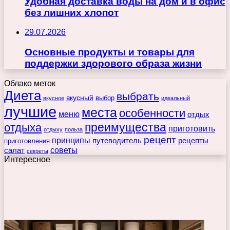
Удобная доставка воды на дом и в офис
без лишних хлопот
29.07.2026
Основные продукты и товары для
поддержки здорового образа жизни
Облако меток
Диета
выбрать
вкусный
выбор
вкусное
идеальный
лучшие
места
особенности
меню
отдых
преимущества
отдыха
приготовить
отдыху
польза
рецепт
принципы
путеводитель
рецепты
приготовления
советы
салат
секреты
Интересное