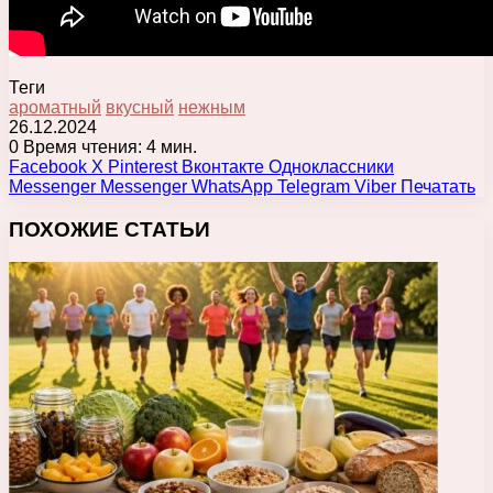
Теги
ароматный
вкусный
нежным
26.12.2024
0
Время чтения: 4 мин.
Facebook
X
Pinterest
Вконтакте
Одноклассники
Messenger
Messenger
WhatsApp
Telegram
Viber
Печатать
ПОХОЖИЕ СТАТЬИ