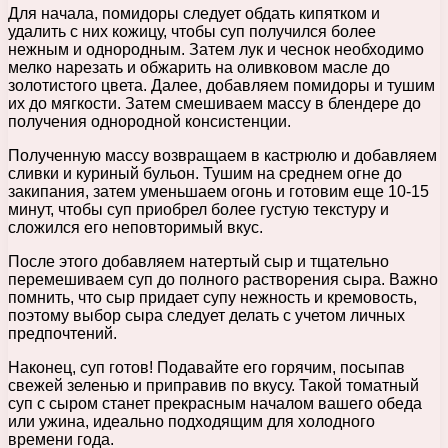
Для начала, помидоры следует обдать кипятком и
удалить с них кожицу, чтобы суп получился более
нежным и однородным. Затем лук и чеснок необходимо
мелко нарезать и обжарить на оливковом масле до
золотистого цвета. Далее, добавляем помидоры и тушим
их до мягкости. Затем смешиваем массу в блендере до
получения однородной консистенции.
Полученную массу возвращаем в кастрюлю и добавляем
сливки и куриный бульон. Тушим на среднем огне до
закипания, затем уменьшаем огонь и готовим еще 10-15
минут, чтобы суп приобрел более густую текстуру и
сложился его неповторимый вкус.
После этого добавляем натертый сыр и тщательно
перемешиваем суп до полного растворения сыра. Важно
помнить, что сыр придает супу нежность и кремовость,
поэтому выбор сыра следует делать с учетом личных
предпочтений.
Наконец, суп готов! Подавайте его горячим, посыпав
свежей зеленью и приправив по вкусу. Такой томатный
суп с сыром станет прекрасным началом вашего обеда
или ужина, идеально подходящим для холодного
времени года.