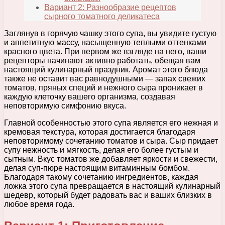
Вариант 2: Разнообразие рецептов
сырного томатного деликатеса
Заглянув в горячую чашку этого супа, вы увидите густую
и аппетитную массу, насыщенную теплыми оттенками
красного цвета. При первом же взгляде на него, ваши
рецепторы начинают активно работать, обещая вам
настоящий кулинарный праздник. Аромат этого блюда
также не оставит вас равнодушными — запах свежих
томатов, пряных специй и нежного сыра проникает в
каждую клеточку вашего организма, создавая
неповторимую симфонию вкуса.
Главной особенностью этого супа является его нежная и
кремовая текстура, которая достигается благодаря
неповторимому сочетанию томатов и сыра. Сыр придает
супу нежность и мягкость, делая его более густым и
сытным. Вкус томатов же добавляет яркости и свежести,
делая суп-пюре настоящим витаминным бомбом.
Благодаря такому сочетанию ингредиентов, каждая
ложка этого супа превращается в настоящий кулинарный
шедевр, который будет радовать вас и ваших близких в
любое время года.