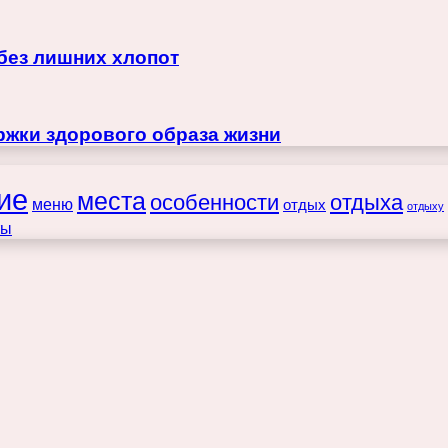
 без лишних хлопот
жки здорового образа жизни
ие
места
особенности
отдыха
меню
отдых
отдыху
ты