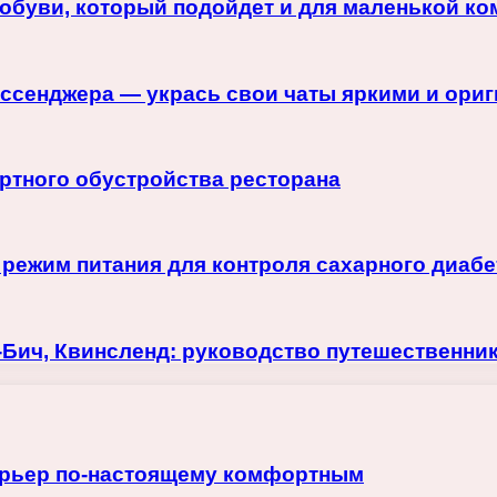
обуви, который подойдет и для маленькой к
ессенджера — укрась свои чаты яркими и ори
ртного обустройства ресторана
 режим питания для контроля сахарного диабе
-Бич, Квинсленд: руководство путешественни
терьер по-настоящему комфортным