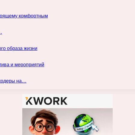
астоящему комфортным
…
го образа жизни
тива и мероприятий
нкодеры на…