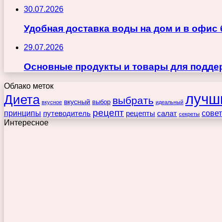
30.07.2026
Удобная доставка воды на дом и в офис
29.07.2026
Основные продукты и товары для поддер
Облако меток
лучш
Диета
выбрать
вкусный
выбор
вкусное
идеальный
рецепт
принципы
путеводитель
рецепты
сове
салат
секреты
Интересное