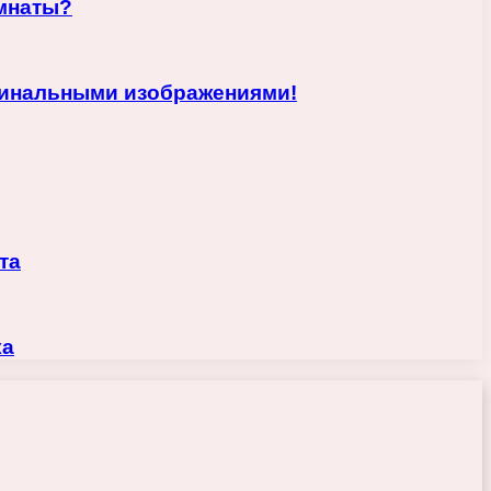
омнаты?
гинальными изображениями!
та
ка