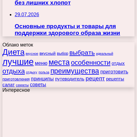
без лишних хлопот
29.07.2026
Основные продукты и товары для
поддержки здорового образа жизни
Облако меток
Диета
выбрать
вкусный
выбор
вкусное
идеальный
лучшие
места
особенности
меню
отдых
преимущества
отдыха
приготовить
отдыху
польза
рецепт
принципы
путеводитель
рецепты
приготовления
советы
салат
секреты
Интересное