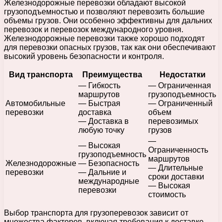
Железнодорожные перевозки обладают высокой
грузоподъемностью и позволяют перевозить большие
объемы грузов. Они особенно эффективны для дальних
перевозок и перевозок международного уровня.
Железнодорожные перевозки также хорошо подходят
для перевозки опасных грузов, так как они обеспечивают
высокий уровень безопасности и контроля.
Вид транспорта
Преимущества
Недостатки
— Гибкость
— Ограниченная
маршрутов
грузоподъемность
Автомобильные
— Быстрая
— Ограниченный
перевозки
доставка
объем
— Доставка в
перевозимых
любую точку
грузов
—
— Высокая
Ограниченность
грузоподъемность
маршрутов
Железнодорожные
— Безопасность
— Длительные
перевозки
— Дальние и
сроки доставки
международные
— Высокая
перевозки
стоимость
Выбор транспорта для грузоперевозок зависит от
множества факторов, включая требования к доставке,