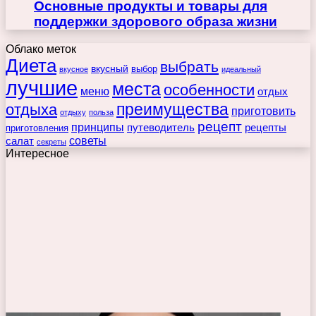
Основные продукты и товары для
поддержки здорового образа жизни
Облако меток
Диета
выбрать
вкусный
выбор
вкусное
идеальный
лучшие
места
особенности
меню
отдых
преимущества
отдыха
приготовить
отдыху
польза
рецепт
принципы
путеводитель
рецепты
приготовления
советы
салат
секреты
Интересное