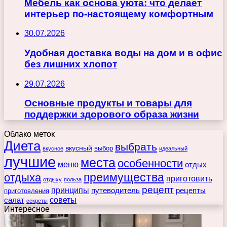
Мебель как основа уюта: что делает
интерьер по-настоящему комфортным
30.07.2026
Удобная доставка воды на дом и в офис
без лишних хлопот
29.07.2026
Основные продукты и товары для
поддержки здорового образа жизни
Облако меток
Диета
выбрать
вкусный
выбор
вкусное
идеальный
лучшие
места
особенности
меню
отдых
преимущества
отдыха
приготовить
отдыху
польза
рецепт
принципы
путеводитель
рецепты
приготовления
советы
салат
секреты
Интересное