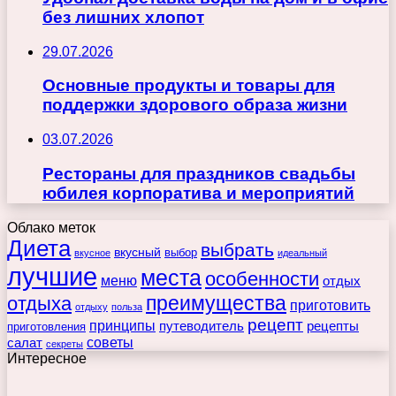
без лишних хлопот
29.07.2026
Основные продукты и товары для
поддержки здорового образа жизни
03.07.2026
Рестораны для праздников свадьбы
юбилея корпоратива и мероприятий
Облако меток
Диета
выбрать
вкусный
выбор
вкусное
идеальный
лучшие
места
особенности
меню
отдых
преимущества
отдыха
приготовить
отдыху
польза
рецепт
принципы
путеводитель
рецепты
приготовления
советы
салат
секреты
Интересное