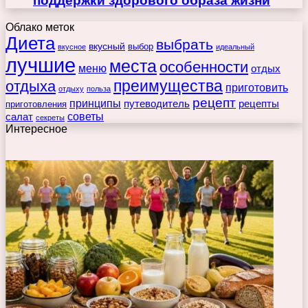
поддержки здорового образа жизни
Облако меток
Диета
выбрать
вкусный
выбор
вкусное
идеальный
лучшие
места
особенности
меню
отдых
преимущества
отдыха
приготовить
отдыху
польза
рецепт
принципы
путеводитель
рецепты
приготовления
советы
салат
секреты
Интересное