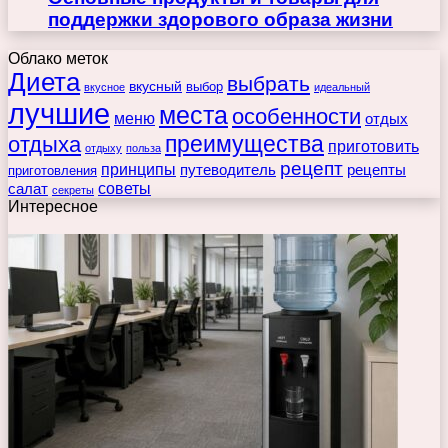
поддержки здорового образа жизни
Облако меток
Диета
выбрать
вкусный
выбор
вкусное
идеальный
лучшие
места
особенности
меню
отдых
преимущества
отдыха
приготовить
отдыху
польза
рецепт
принципы
путеводитель
рецепты
приготовления
советы
салат
секреты
Интересное