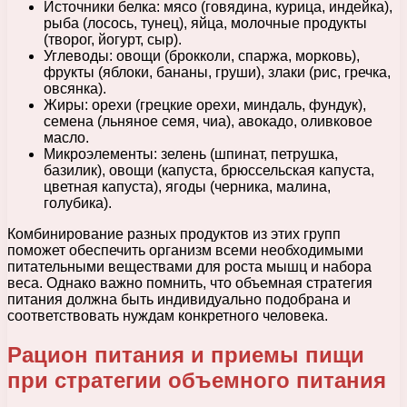
Источники белка: мясо (говядина, курица, индейка),
рыба (лосось, тунец), яйца, молочные продукты
(творог, йогурт, сыр).
Углеводы: овощи (брокколи, спаржа, морковь),
фрукты (яблоки, бананы, груши), злаки (рис, гречка,
овсянка).
Жиры: орехи (грецкие орехи, миндаль, фундук),
семена (льняное семя, чиа), авокадо, оливковое
масло.
Микроэлементы: зелень (шпинат, петрушка,
базилик), овощи (капуста, брюссельская капуста,
цветная капуста), ягоды (черника, малина,
голубика).
Комбинирование разных продуктов из этих групп
поможет обеспечить организм всеми необходимыми
питательными веществами для роста мышц и набора
веса. Однако важно помнить, что объемная стратегия
питания должна быть индивидуально подобрана и
соответствовать нуждам конкретного человека.
Рацион питания и приемы пищи
при стратегии объемного питания