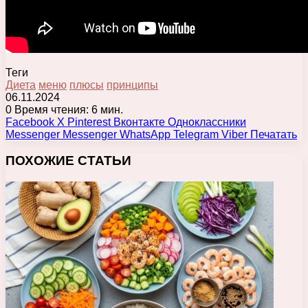
Теги
Диета
меню
плюсы
принципы
06.11.2024
0
Время чтения: 6 мин.
Facebook
X
Pinterest
Вконтакте
Одноклассники
Messenger
Messenger
WhatsApp
Telegram
Viber
Печатать
ПОХОЖИЕ СТАТЬИ