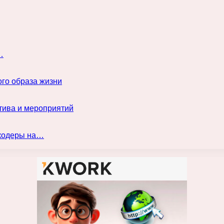
…
го образа жизни
тива и мероприятий
нкодеры на…