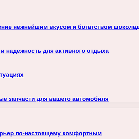
ние нежнейшим вкусом и богатством шокола
 и надежность для активного отдыха
итуациях
ые запчасти для вашего автомобиля
терьер по-настоящему комфортным