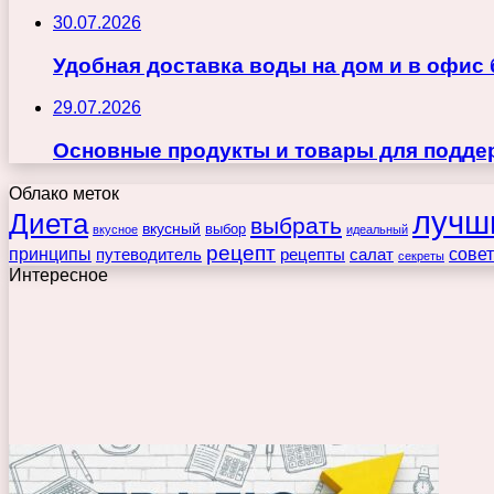
30.07.2026
Удобная доставка воды на дом и в офис
29.07.2026
Основные продукты и товары для поддер
Облако меток
лучш
Диета
выбрать
вкусный
выбор
вкусное
идеальный
рецепт
принципы
путеводитель
рецепты
сове
салат
секреты
Интересное