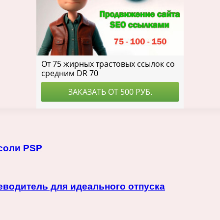
соли PSP
еводитель для идеального отпуска