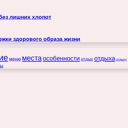
 без лишних хлопот
жки здорового образа жизни
ие
места
особенности
отдыха
меню
отдых
отдыху
ты