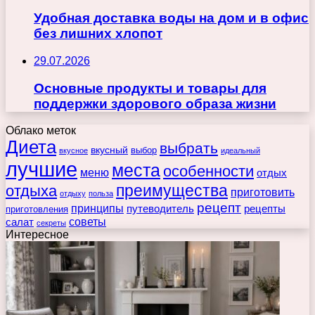
Удобная доставка воды на дом и в офис
без лишних хлопот
29.07.2026
Основные продукты и товары для
поддержки здорового образа жизни
Облако меток
Диета
выбрать
вкусный
выбор
вкусное
идеальный
лучшие
места
особенности
меню
отдых
преимущества
отдыха
приготовить
отдыху
польза
рецепт
принципы
путеводитель
рецепты
приготовления
советы
салат
секреты
Интересное