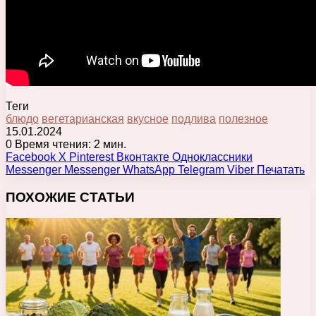
Теги
блюдо
вегетарианская
вкусное
подлива
полезное
15.01.2024
0
Время чтения: 2 мин.
Facebook
X
Pinterest
Вконтакте
Одноклассники
Messenger
Messenger
WhatsApp
Telegram
Viber
Печатать
ПОХОЖИЕ СТАТЬИ