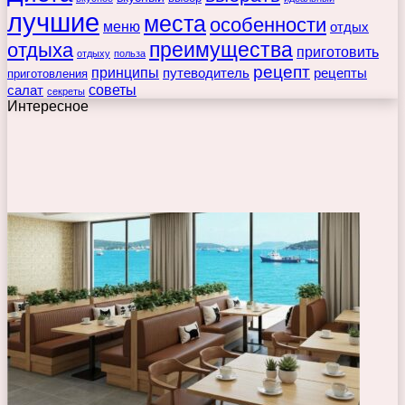
лучшие
места
особенности
меню
отдых
преимущества
отдыха
приготовить
отдыху
польза
рецепт
принципы
путеводитель
рецепты
приготовления
советы
салат
секреты
Интересное