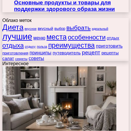
Основные продукты и товары для
поддержки здорового образа жизни
Облако меток
Диета
выбрать
вкусный
выбор
вкусное
идеальный
лучшие
места
особенности
меню
отдых
преимущества
отдыха
приготовить
отдыху
польза
рецепт
принципы
путеводитель
рецепты
приготовления
советы
салат
секреты
Интересное