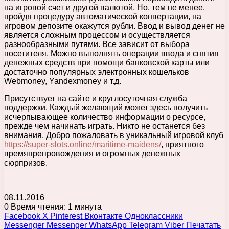
на игровой счет и другой валютой. Но, тем не менее,
пройдя процедуру автоматической конвертации, на
игровом депозите окажутся рубли. Ввод и вывод денег не
является сложным процессом и осуществляется
разнообразными путями. Все зависит от выбора
посетителя. Можно выполнять операции ввода и снятия
денежных средств при помощи банковской карты или
достаточно популярных электронных кошельков
Webmoney, Yandexmoney и т.д.
Присутствует на сайте и круглосуточная служба
поддержки. Каждый желающий может здесь получить
исчерпывающее количество информации о ресурсе,
прежде чем начинать играть. Никто не останется без
внимания. Добро пожаловать в уникальный игровой клуб
https://super-slots.online/maritime-maidens/
, приятного
времяпрепровождения и огромных денежных
сюрпризов.
08.11.2016
0
Время чтения: 1 минута
Facebook
X
Pinterest
Вконтакте
Одноклассники
Messenger
Messenger
WhatsApp
Telegram
Viber
Печатать