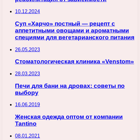
10.12.2024
Суп «Харчо» постный — рецепт с
аппетитными овощами и ароматными
специями для вегетарианского питания
26.05.2023
Стоматологическая клиника «Venstom»
28.03.2023
Печи для бани на дровах: советы по
выбору
16.06.2019
Женская одежда оптом от компании
Tantino
08.01.2021