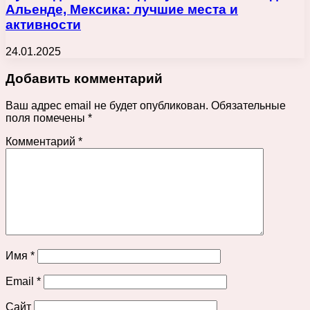
Альенде, Мексика: лучшие места и
активности
24.01.2025
Добавить комментарий
Ваш адрес email не будет опубликован.
Обязательные
поля помечены
*
Комментарий
*
Имя
*
Email
*
Сайт