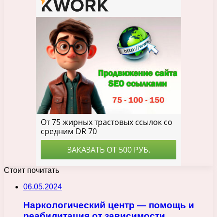
Стоит почитать
06.05.2024
Наркологический центр — помощь и
реабилитация от зависимости