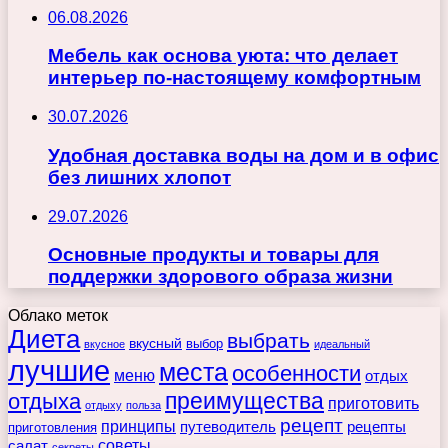
06.08.2026
Мебель как основа уюта: что делает
интерьер по-настоящему комфортным
30.07.2026
Удобная доставка воды на дом и в офис
без лишних хлопот
29.07.2026
Основные продукты и товары для
поддержки здорового образа жизни
Облако меток
Диета
выбрать
вкусный
выбор
вкусное
идеальный
лучшие
места
особенности
меню
отдых
преимущества
отдыха
приготовить
отдыху
польза
рецепт
принципы
путеводитель
рецепты
приготовления
советы
салат
секреты