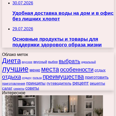
30.07.2026
Удобная доставка воды на дом и в офис
без лишних хлопот
29.07.2026
Основные продукты и товары для
поддержки здорового образа жизни
Облако меток
Диета
выбрать
вкусный
выбор
вкусное
идеальный
лучшие
места
особенности
меню
отдых
преимущества
отдыха
приготовить
отдыху
польза
рецепт
принципы
путеводитель
рецепты
приготовления
советы
салат
секреты
Интересное