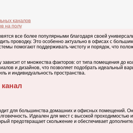
льных каналов
ов на полу
овятся все более популярными благодаря своей универсаль
дить проводку. Это особенно актуально в офисах с большим
истемы помогают поддерживать чистоту и порядок, что поло
зависит от множества факторов: от типа помещения до кол
лов и дизайнов, что позволяет подобрать идеальный вари
иль и индивидуальность пространства.
 канал
одит для большинства домашних и офисных помещений. Он у
лговечность. Идеален для мест с высокой проходимостью 
торый предотвращает скольжение и обеспечивает дополните