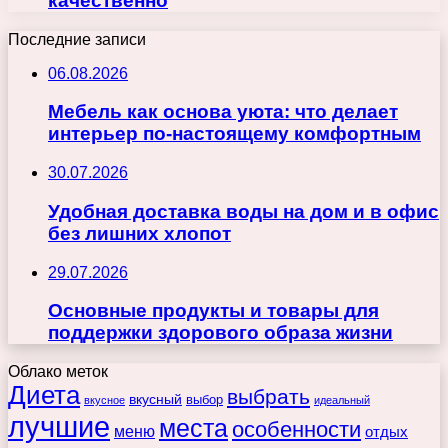
качественно
Последние записи
06.08.2026
Мебель как основа уюта: что делает
интерьер по-настоящему комфортным
30.07.2026
Удобная доставка воды на дом и в офис
без лишних хлопот
29.07.2026
Основные продукты и товары для
поддержки здорового образа жизни
Облако меток
Диета
выбрать
вкусный
выбор
вкусное
идеальный
лучшие
места
особенности
меню
отдых