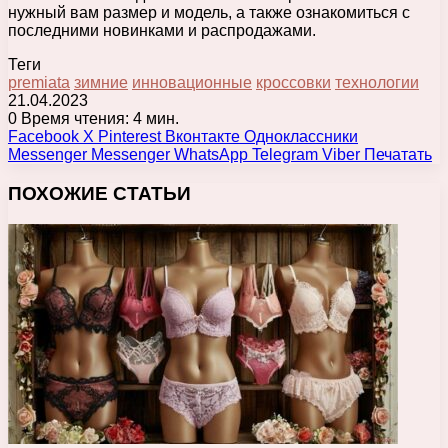
нужный вам размер и модель, а также ознакомиться с
последними новинками и распродажами.
Теги
premiata
зимние
инновационные
кроссовки
технологии
21.04.2023
0
Время чтения: 4 мин.
Facebook
X
Pinterest
Вконтакте
Одноклассники
Messenger
Messenger
WhatsApp
Telegram
Viber
Печатать
ПОХОЖИЕ СТАТЬИ