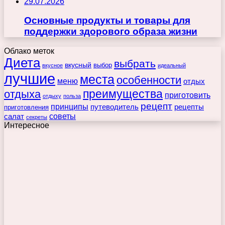
29.07.2026
Основные продукты и товары для
поддержки здорового образа жизни
Облако меток
Диета
выбрать
вкусный
выбор
вкусное
идеальный
лучшие
места
особенности
меню
отдых
преимущества
отдыха
приготовить
отдыху
польза
рецепт
принципы
путеводитель
рецепты
приготовления
советы
салат
секреты
Интересное