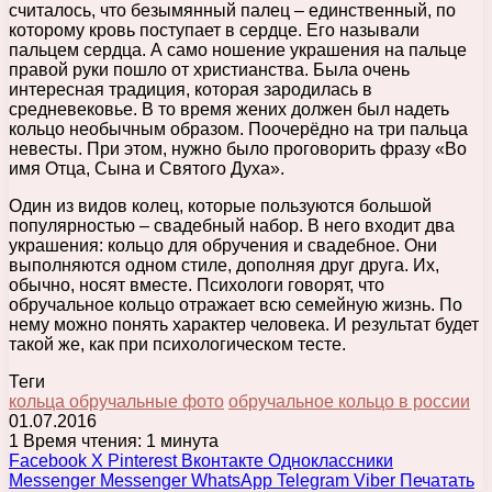
считалось, что безымянный палец – единственный, по
которому кровь поступает в сердце. Его называли
пальцем сердца. А само ношение украшения на пальце
правой руки пошло от христианства. Была очень
интересная традиция, которая зародилась в
средневековье. В то время жених должен был надеть
кольцо необычным образом. Поочерёдно на три пальца
невесты. При этом, нужно было проговорить фразу «Во
имя Отца, Сына и Святого Духа».
Один из видов колец, которые пользуются большой
популярностью – свадебный набор. В него входит два
украшения: кольцо для обручения и свадебное. Они
выполняются одном стиле, дополняя друг друга. Их,
обычно, носят вместе. Психологи говорят, что
обручальное кольцо отражает всю семейную жизнь. По
нему можно понять характер человека. И результат будет
такой же, как при психологическом тесте.
Теги
кольца обручальные фото
обручальное кольцо в россии
01.07.2016
1
Время чтения: 1 минута
Facebook
X
Pinterest
Вконтакте
Одноклассники
Messenger
Messenger
WhatsApp
Telegram
Viber
Печатать