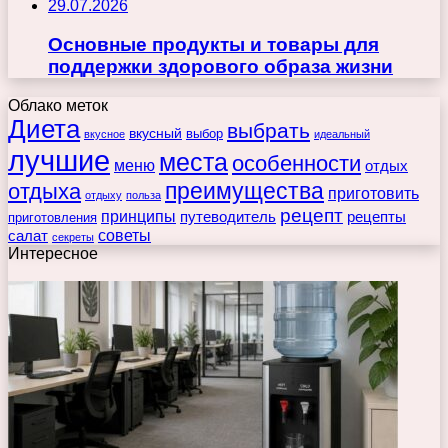
29.07.2026
Основные продукты и товары для
поддержки здорового образа жизни
Облако меток
Диета
выбрать
вкусный
выбор
вкусное
идеальный
лучшие
места
особенности
меню
отдых
преимущества
отдыха
приготовить
отдыху
польза
рецепт
принципы
путеводитель
рецепты
приготовления
советы
салат
секреты
Интересное