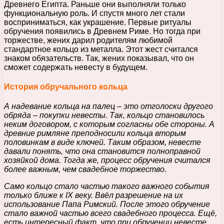
Древнего Египта. Раньше они выполняли только
функциональную роль. И спустя много лет стали
восприниматься, как украшение.
Первые ритуалы
обручения появились в Древнем Риме. Но тогда при
торжестве, жених дарил родителям любимой
стандартное кольцо из металла. Этот жест считался
знаком обязательств. Так, жених показывал, что он
сможет содержать невесту в будущем.
История обручального кольца
А надевание кольца на палец – это отголоски другого
обряда – покупки невесты. Так, кольцо становилось
неким договором, с которым согласны обе стороны. А
древние римляне преподносили кольца вторым
половинкам в виде ключей. Таким образом, невесте
давали понять, что она становится полноправной
хозяйкой дома. Тогда же, процесс обручения считался
более важным, чем свадебное торжество.
Само кольцо стало частью такого важного события
только ближе к IX веку. Ввёл разрешение на их
использование Папа Римский. После этого обручение
стало важной частью всего свадебного процесса. Ещё,
есть интересный факт, что при обручении невесте