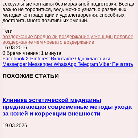
сексуальные контакты без моральной подготовки. Всегда
важно не торопиться, ведь можно узнать о различных
методах контрацепции и удовлетворения, способных
доставить много позитивных эмоций.
Теги
воздержание вредно ли
воздержание у женщин
половое
воздержание
чем чревато воздержание
16.03.2016
0
Время чтения: 1 минута
Facebook
X
Pinterest
Вконтакте
Одноклассники
Messenger
Messenger
WhatsApp
Telegram
Viber
Печатать
ПОХОЖИЕ СТАТЬИ
Клиника эстетической медицины
предлагающая современные методы ухода
за кожей и коррекции внешности
19.03.2026