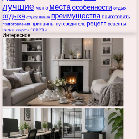
лучшие
места
особенности
меню
отдых
преимущества
отдыха
приготовить
отдыху
польза
рецепт
принципы
путеводитель
рецепты
приготовления
советы
салат
секреты
Интересное