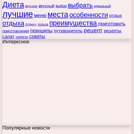
Диета
выбрать
вкусный
выбор
вкусное
идеальный
лучшие
места
особенности
меню
отдых
преимущества
отдыха
приготовить
отдыху
польза
рецепт
принципы
путеводитель
рецепты
приготовления
советы
салат
секреты
Интересное
Популярные новости