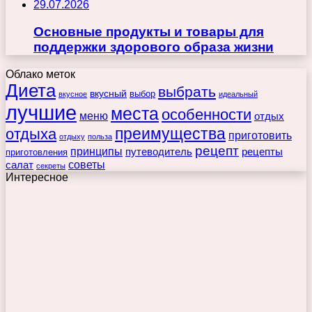
29.07.2026
Основные продукты и товары для
поддержки здорового образа жизни
Облако меток
Диета
выбрать
вкусный
выбор
вкусное
идеальный
лучшие
места
особенности
меню
отдых
преимущества
отдыха
приготовить
отдыху
польза
рецепт
принципы
путеводитель
рецепты
приготовления
советы
салат
секреты
Интересное