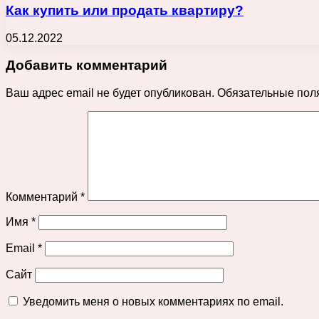
Как купить или продать квартиру?
05.12.2022
Добавить комментарий
Ваш адрес email не будет опубликован.
Обязательные пол
Комментарий
*
Имя
*
Email
*
Сайт
Уведомить меня о новых комментариях по email.