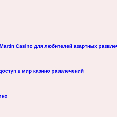
artin Casino для любителей азартных развле
доступ в мир казино развлечений
ино