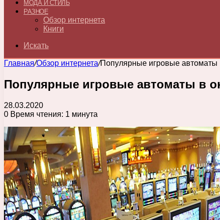
МОДА И СТИЛЬ
РАЗНОЕ
Обзор интернета
Книги
Искать
Главная
/
Обзор интернета
/
Популярные игровые автоматы 
Популярные игровые автоматы в о
28.03.2020
0
Время чтения: 1 минута