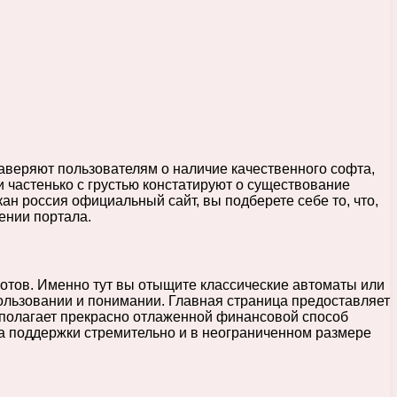
заверяют пользователям о наличие качественного софта,
и частенько с грустью констатируют о существование
н россия официальный сайт, вы подберете себе то, что,
ении портала.
отов. Именно тут вы отыщите классические автоматы или
ользовании и понимании. Главная страница предоставляет
располагает прекрасно отлаженной финансовой способ
а поддержки стремительно и в неограниченном размере