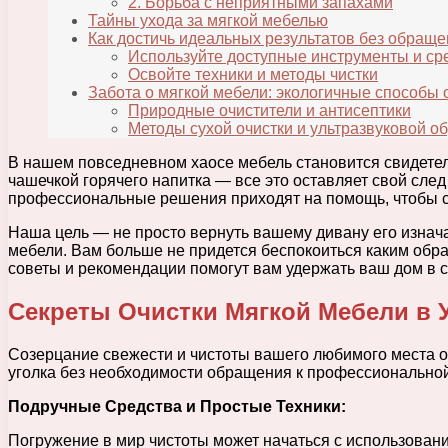
2. Борьба с неприятными запахами
Тайны ухода за мягкой мебелью
Как достичь идеальных результатов без обраще
Используйте доступные инструменты и ср
Освойте техники и методы чистки
Забота о мягкой мебели: экологичные способы
Природные очистители и антисептики
Методы сухой очистки и ультразвуковой о
В нашем повседневном хаосе мебель становится свидетел
чашечкой горячего напитка — все это оставляет свой сле
профессиональные решения приходят на помощь, чтобы с
Наша цель — не просто вернуть вашему дивану его изнач
мебели. Вам больше не придется беспокоиться каким обра
советы и рекомендации помогут вам удержать ваш дом в 
Секреты Очистки Мягкой Мебели в 
Созерцание свежести и чистоты вашего любимого места о
уголка без необходимости обращения к профессиональн
Подручные Средства и Простые Техники:
Погружение в мир чистоты может начаться с использовани