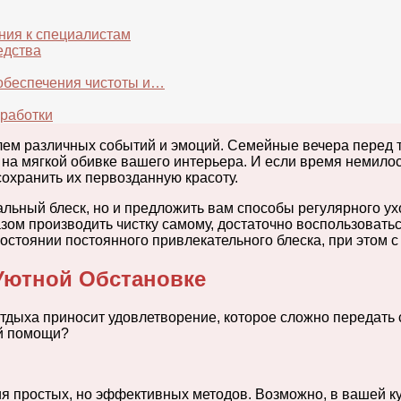
ния к специалистам
едства
 обеспечения чистоты и…
бработки
ем различных событий и эмоций. Семейные вечера перед те
д на мягкой обивке вашего интерьера. И если время немило
охранить их первозданную красоту.
альный блеск, но и предложить вам способы регулярного у
зом производить чистку самому, достаточно воспользовать
состоянии постоянного привлекательного блеска, при этом
Уютной Обстановке
тдыха приносит удовлетворение, которое сложно передать 
ой помощи?
я простых, но эффективных методов. Возможно, в вашей ку