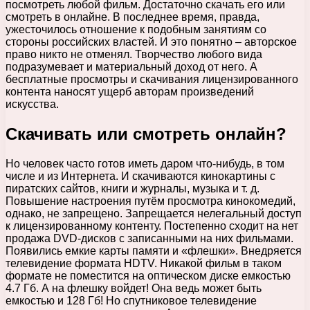
посмотреть любой фильм. Достаточно скачать его или
смотреть в онлайне. В последнее время, правда,
ужесточилось отношение к подобным занятиям со
стороны российских властей. И это понятно – авторское
право никто не отменял. Творчество любого вида
подразумевает и материальный доход от него. А
бесплатные просмотры и скачивания лицензированного
контента наносят ущерб авторам произведений
искусства.
Скачивать или смотреть онлайн?
Но человек часто готов иметь даром что-нибудь, в том
числе и из Интернета. И скачиваются кинокартины с
пиратских сайтов, книги и журналы, музыка и т. д.
Повышение настроения путём просмотра кинокомедий,
однако, не запрещено. Запрещается нелегальный доступ
к лицензированному контенту. Постепенно сходит на нет
продажа DVD-дисков с записанными на них фильмами.
Появились емкие карты памяти и «флешки». Внедряется
телевидение формата HDTV. Никакой фильм в таком
формате не поместится на оптическом диске емкостью
4.7 Гб. А на флешку войдет! Она ведь может быть
емкостью и 128 Гб! Но спутниковое телевидение