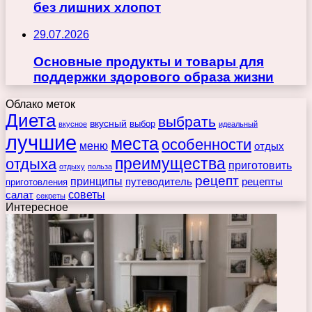
без лишних хлопот
29.07.2026
Основные продукты и товары для
поддержки здорового образа жизни
Облако меток
Диета
выбрать
вкусный
выбор
вкусное
идеальный
лучшие
места
особенности
меню
отдых
преимущества
отдыха
приготовить
отдыху
польза
рецепт
принципы
путеводитель
рецепты
приготовления
советы
салат
секреты
Интересное