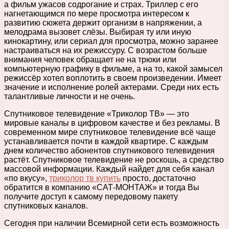
а фильм ужасов содрогание и страх.
Триллер с его
нагнетающимся по мере просмотра интересом к
развитию сюжета держит организм в напряжении, а
мелодрама вызовет слёзы. Выбирая ту или иную
кинокартину, или сериал для просмотра, можно заранее
настраиваться на их режиссуру. С возрастом больше
внимания человек обращает не на трюки или
компьютерную графику в фильме, а на то, какой замысел
режиссёр хотел воплотить в своем произведении. Имеет
значение и исполнение ролей актерами. Среди них есть
талантливые личности и не очень.
Спутниковое телевидение «Триколор ТВ» — это
мировые каналы в цифровом качестве и без рекламы. В
современном мире спутниковое телевидение всё чаще
устанавливается почти в каждой квартире. С каждым
днем количество абонентов спутникового телевидения
растёт. Спутниковое телевидение не роскошь, а средство
массовой информации. Каждый найдет для себя канал
«по вкусу»,
триколор тв купить
просто, достаточно
обратится в компанию «САТ-МОНТАЖ» и тогда Вы
получите доступ к самому передовому пакету
спутниковых каналов.
Сегодня при наличии Всемирной сети есть возможность