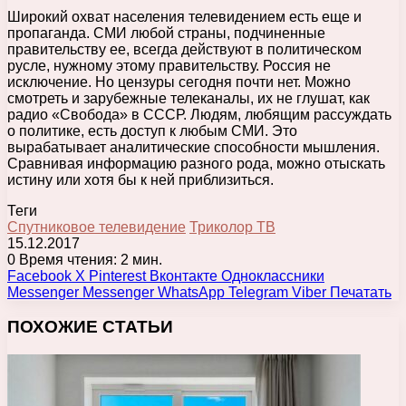
Широкий охват населения телевидением есть еще и
пропаганда. СМИ любой страны, подчиненные
правительству ее, всегда действуют в политическом
русле, нужному этому правительству. Россия не
исключение. Но цензуры сегодня почти нет. Можно
смотреть и зарубежные телеканалы, их не глушат, как
радио «Свобода» в СССР. Людям, любящим рассуждать
о политике, есть доступ к любым СМИ. Это
вырабатывает аналитические способности мышления.
Сравнивая информацию разного рода, можно отыскать
истину или хотя бы к ней приблизиться.
Теги
Спутниковое телевидение
Триколор ТВ
15.12.2017
0
Время чтения: 2 мин.
Facebook
X
Pinterest
Вконтакте
Одноклассники
Messenger
Messenger
WhatsApp
Telegram
Viber
Печатать
ПОХОЖИЕ СТАТЬИ