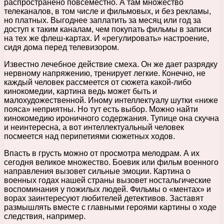
распространено повсеместно. А там множество
телеканалов, в том числе и фильмовых, и без рекламы,
но платных. Выгоднее заплатить за месяц или год за
доступ к таким каналам, чем покупать фильмы в записи
на тех же флеш-картах. И «регулировать» настроение,
сидя дома перед телевизором.
Известно лечебное действие смеха. Он же дает разрядку
нервному напряжению, тренирует легкие. Конечно, не
каждый человек рассмеется от сюжета какой-либо
кинокомедии, картина ведь может быть и
малохудожественной. Иному интеллектуалу шутки «ниже
пояса» неприятны. Но тут есть выбор. Можно найти
кинокомедию ироничного содержания. Тупице она скучна
и неинтересна, а вот интеллектуальный человек
посмеется над перипетиями сюжетных ходов.
Впасть в грусть можно от просмотра мелодрам. А их
сегодня великое множество. Боевик или фильм военного
направления вызовет сильные эмоции. Картина о
военных годах нашей страны вызовет ностальгические
воспоминания у пожилых людей. Фильмы о «ментах» и
ворах заинтересуют любителей детективов. Заставят
размышлять вместе с главными героями картины о ходе
следствия, например.