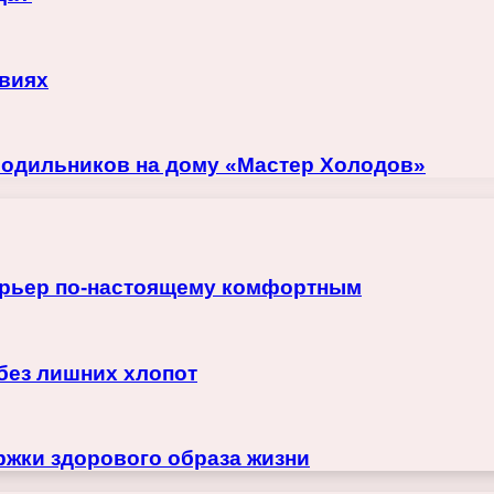
овиях
лодильников на дому «Мастер Холодов»
терьер по-настоящему комфортным
 без лишних хлопот
жки здорового образа жизни