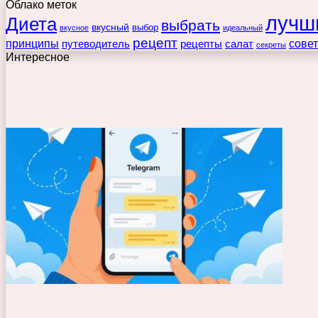
Облако меток
лучш
Диета
выбрать
вкусный
выбор
вкусное
идеальный
рецепт
принципы
путеводитель
рецепты
сове
салат
секреты
Интересное