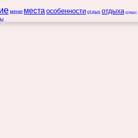
ие
места
особенности
отдыха
меню
отдых
отдыху
ты