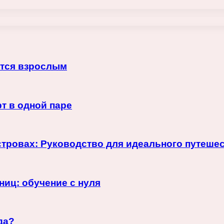
ится взрослым
рт в одной паре
тровах: Руководство для идеального путеше
иц: обучение с нуля
да?