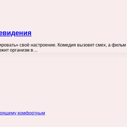
левидения
овать» своё настроение. Комедия вызовет смех, а фильм у
ржит организм в…
астоящему комфортным