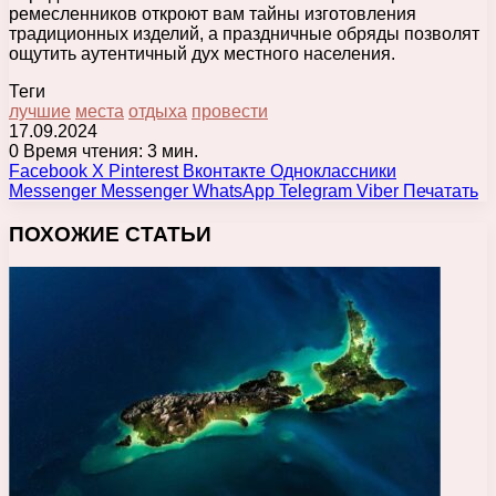
ремесленников откроют вам тайны изготовления
традиционных изделий, а праздничные обряды позволят
ощутить аутентичный дух местного населения.
Теги
лучшие
места
отдыха
провести
17.09.2024
0
Время чтения: 3 мин.
Facebook
X
Pinterest
Вконтакте
Одноклассники
Messenger
Messenger
WhatsApp
Telegram
Viber
Печатать
ПОХОЖИЕ СТАТЬИ