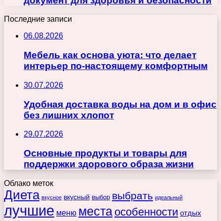
документ для здоровья и безопасности
Последние записи
06.08.2026
Мебель как основа уюта: что делает
интерьер по-настоящему комфортным
30.07.2026
Удобная доставка воды на дом и в офис
без лишних хлопот
29.07.2026
Основные продукты и товары для
поддержки здорового образа жизни
Облако меток
Диета
выбрать
вкусный
выбор
вкусное
идеальный
лучшие
места
особенности
меню
отдых