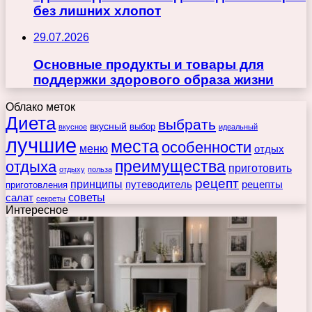
без лишних хлопот
29.07.2026
Основные продукты и товары для
поддержки здорового образа жизни
Облако меток
Диета
выбрать
вкусный
выбор
вкусное
идеальный
лучшие
места
особенности
меню
отдых
преимущества
отдыха
приготовить
отдыху
польза
рецепт
принципы
путеводитель
рецепты
приготовления
советы
салат
секреты
Интересное