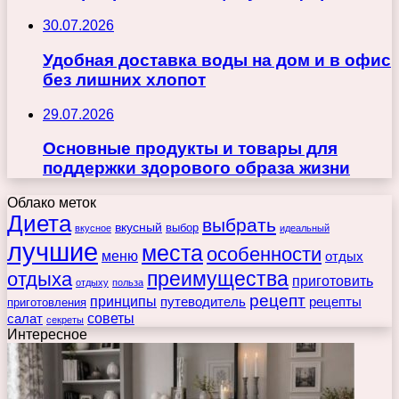
30.07.2026
Удобная доставка воды на дом и в офис
без лишних хлопот
29.07.2026
Основные продукты и товары для
поддержки здорового образа жизни
Облако меток
Диета
выбрать
вкусный
выбор
вкусное
идеальный
лучшие
места
особенности
меню
отдых
преимущества
отдыха
приготовить
отдыху
польза
рецепт
принципы
путеводитель
рецепты
приготовления
советы
салат
секреты
Интересное