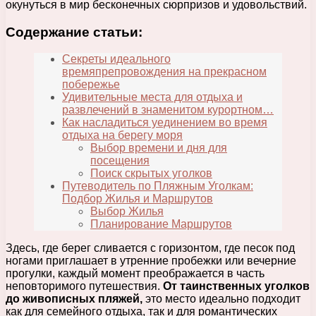
окунуться в мир бесконечных сюрпризов и удовольствий.
Содержание статьи:
Секреты идеального
времяпрепровождения на прекрасном
побережье
Удивительные места для отдыха и
развлечений в знаменитом курортном…
Как насладиться уединением во время
отдыха на берегу моря
Выбор времени и дня для
посещения
Поиск скрытых уголков
Путеводитель по Пляжным Уголкам:
Подбор Жилья и Маршрутов
Выбор Жилья
Планирование Маршрутов
Здесь, где берег сливается с горизонтом, где песок под
ногами приглашает в утренние пробежки или вечерние
прогулки, каждый момент преображается в часть
неповторимого путешествия.
От таинственных уголков
до живописных пляжей,
это место идеально подходит
как для семейного отдыха, так и для романтических