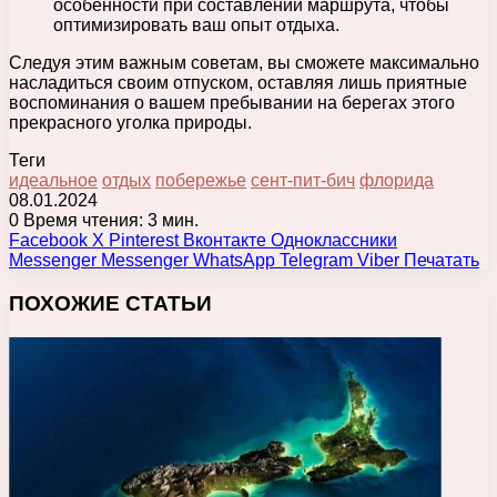
особенности при составлении маршрута, чтобы
оптимизировать ваш опыт отдыха.
Следуя этим важным советам, вы сможете максимально
насладиться своим отпуском, оставляя лишь приятные
воспоминания о вашем пребывании на берегах этого
прекрасного уголка природы.
Теги
идеальное
отдых
побережье
сент-пит-бич
флорида
08.01.2024
0
Время чтения: 3 мин.
Facebook
X
Pinterest
Вконтакте
Одноклассники
Messenger
Messenger
WhatsApp
Telegram
Viber
Печатать
ПОХОЖИЕ СТАТЬИ