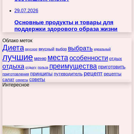
29.07.2026
Основные продукты и товары для
поддержки здорового образа жизни
Облако меток
Диета
выбрать
вкусный
выбор
вкусное
идеальный
лучшие
места
особенности
меню
отдых
преимущества
отдыха
приготовить
отдыху
польза
рецепт
принципы
путеводитель
рецепты
приготовления
советы
салат
секреты
Интересное