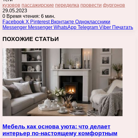
кузовов
пассажирские
переделка
провести
фургонов
29.05.2023
0
Время чтения: 6 мин.
Facebook
X
Pinterest
Вконтакте
Одноклассники
Messenger
Messenger
WhatsApp
Telegram
Viber
Печатать
ПОХОЖИЕ СТАТЬИ
Мебель как основа уюта: что делает
интерьер по-настоящему комфортным