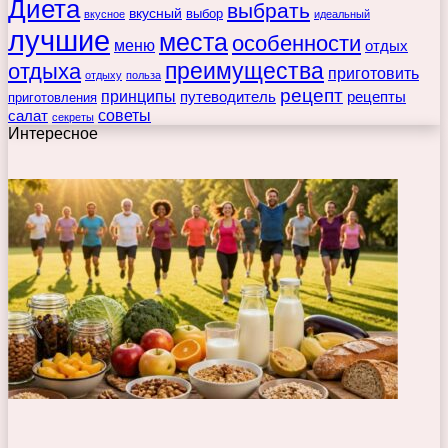
Диета
выбрать
вкусный
выбор
вкусное
идеальный
лучшие
места
особенности
меню
отдых
преимущества
отдыха
приготовить
отдыху
польза
рецепт
принципы
путеводитель
рецепты
приготовления
советы
салат
секреты
Интересное