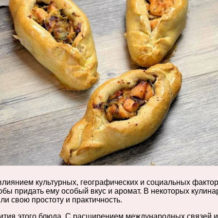
лиянием культурных, географических и социальных фактор
обы придать ему особый вкус и аромат. В некоторых кулин
яли свою простоту и практичность.
ития этого блюда. С расширением международных связей и