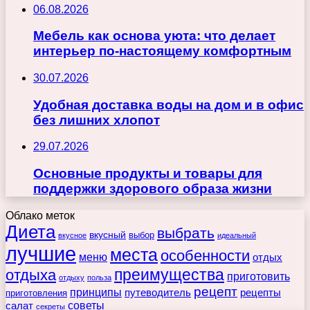
06.08.2026
Мебель как основа уюта: что делает
интерьер по-настоящему комфортным
30.07.2026
Удобная доставка воды на дом и в офис
без лишних хлопот
29.07.2026
Основные продукты и товары для
поддержки здорового образа жизни
Облако меток
Диета
выбрать
вкусный
выбор
вкусное
идеальный
лучшие
места
особенности
меню
отдых
преимущества
отдыха
приготовить
отдыху
польза
рецепт
принципы
путеводитель
рецепты
приготовления
советы
салат
секреты