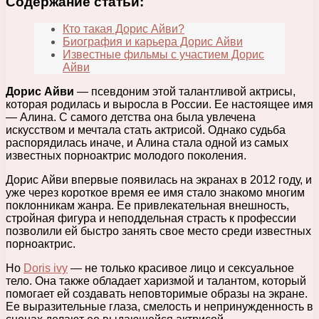
Содержание статьи:
Кто такая Дорис Айви?
Биография и карьера Дорис Айви
Известные фильмы с участием Дорис
Айви
Дорис Айви
— псевдоним этой талантливой актрисы,
которая родилась и выросла в России. Ее настоящее имя
— Алина. С самого детства она была увлечена
искусством и мечтала стать актрисой. Однако судьба
распорядилась иначе, и Алина стала одной из самых
известных порноактрис молодого поколения.
Дорис Айви впервые появилась на экранах в 2012 году, и
уже через короткое время ее имя стало знакомо многим
поклонникам жанра. Ее привлекательная внешность,
стройная фигура и неподдельная страсть к профессии
позволили ей быстро занять свое место среди известных
порноактрис.
Но
Doris ivy
— не только красивое лицо и сексуальное
тело. Она также обладает харизмой и талантом, который
помогает ей создавать неповторимые образы на экране.
Ее выразительные глаза, смелость и непринужденность в