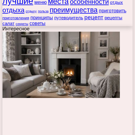
лучшие
места
особенности
меню
отдых
преимущества
отдыха
приготовить
отдыху
польза
рецепт
принципы
путеводитель
рецепты
приготовления
советы
салат
секреты
Интересное