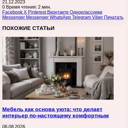
21.12.2023
0
Время чтения: 2 мин.
Facebook
X
Pinterest
Вконтакте
Одноклассники
Messenger
Messenger
WhatsApp
Telegram
Viber
Печатать
ПОХОЖИЕ СТАТЬИ
Мебель как основа уюта: что делает
интерьер по-настоящему комфортным
06.08.2026