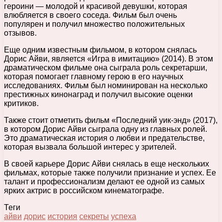
героини — молодой и красивой девушки, которая
влюбляется в своего соседа. Фильм был очень
популярен и получил множество положительных
отзывов.
Еще одним известным фильмом, в котором снялась
Дорис Айви, является «Игра в имитацию» (2014). В этом
драматическом фильме она сыграла роль секретарши,
которая помогает главному герою в его научных
исследованиях. Фильм был номинирован на несколько
престижных кинонаград и получил высокие оценки
критиков.
Также стоит отметить фильм «Последний уик-энд» (2017),
в котором Дорис Айви сыграла одну из главных ролей.
Это драматическая история о любви и предательстве,
которая вызвала большой интерес у зрителей.
В своей карьере Дорис Айви снялась в еще нескольких
фильмах, которые также получили признание и успех. Ее
талант и профессионализм делают ее одной из самых
ярких актрис в российском кинематографе.
Теги
айви
дорис
история
секреты
успеха